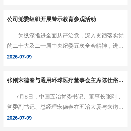
加强合作进行深入交流。成都传媒集团委员会成
员、成都传媒产业集团党委委员、副总经理侯利
公司党委组织开展警示教育参观活动
强出席。 交流现场 张刚感谢成都传媒集团
为纵深推进全面从严治党，深入贯彻落实党
对中国五冶的关心支持，并简要介绍了中国五冶
的二十大及二十届中央纪委五次全会精神，进一
发展情况。他表示，中国五冶是扎根成都六十余
步引导党员干部树立和践行正确政绩观，7月8
年的投资建设央企，始终服务“
2026-07-09
日，公司党委以“守正铸魂明政绩 警钟长鸣守底
线”为主题，组织领导班子成员、非班子高管、
张刚宋德春与通用环球医疗董事会主席陈仕俗、总经理夏畦举行工作会谈
副三总师、总监、各部门主要负责人、近两年新
7月8日，中国五冶党委书记、董事长张刚，
提拔干部及“80后”骨干、关键岗位人员，并覆盖
党委副书记、总经理宋德春在五冶大厦与来访的
路桥公司、八公司、十二公司领导班子及关键岗
通用技术集团副总经济师、环球医疗董事会主
位人员等160余人，赴四川省金堂监狱开展实地
2026-07-09
席、党委书记陈仕俗，环球医疗总经理、党委副
警示教育活动。