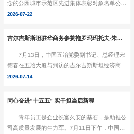
念的公园城市示范区先进集体表彰对象名单公
现场 张刚对穆罕默德·本·苏里坦一行的到访
布，中国五冶荣获“先进集体”称号。 从公园
表示欢迎，并简要介绍了公司总体
2026-07-22
城市“首提地”到“示范区”，成都承载着建设践行
新发展理念的公园城市示范区的光荣使命。由成
吉尔吉斯斯坦驻华商务参赞拖罗玛玛托夫·朱苏巴利到访公司
都市委、市政府组织的此次表彰，旨在进一步激
7月13日，中国五冶党委副书记、总经理宋
励全市广大干部群众和社会各界人士创先争优，
德春在五冶大厦与到访的吉尔吉斯斯坦经济商务
在建设践行新发展理念的公园城市示范区的征程
部驻华大使馆商务部参赞拖罗玛玛托夫·朱苏巴
上再创佳绩。 作为在蓉投资建设央企，中国
2026-07-14
利开展工作会谈，就推进相关合作进行深入交
五冶长期靠前履行
流。 宋德春欢迎拖罗玛玛托夫到访，并简要
同心奋进“十五五” 实干担当启新程
介绍中国五冶发展情况。他表示，中国五冶是综
青年员工是企业长富久安的基石，是助推公
合实力突出的建筑央企，在国内外建设了多个地
司高质量发展的生力军。7月11日下午，中国五
标工程，是有实力、有信誉、值得信赖的合作伙