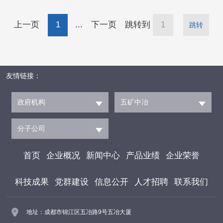
书记夏畦举行工作会谈，双方就深化合作进行交
上一页
1
...
下一页
跳转到
跳转
流。交流现场 张刚、宋德春感谢通用技术集
团、环球医疗对中国五冶的关心支持。张刚简要
介绍中国五冶发展情况，他表示，
友情链接：
政府机构
五矿中冶
分子公司
首页
企业概况
新闻中心
产品业绩
企业荣誉
科技成果
党群建设
信息公开
人才招聘
联系我们
地址：成都市锦江区五冶路9号五冶大厦