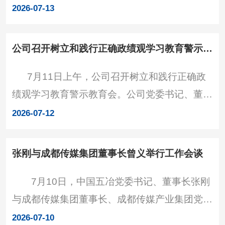
冶团委、人力部共同举办“同心奋进‘十五五’ 实干
伴，近年来坚定“走出去”，持续扩大“一带一
2026-07-13
担当启新程”青年员工座谈会，公司党委书记、
路”沿线国家交流合作。
董事长张刚，党委副书记、总经理宋德春与来自
公司召开树立和践行正确政绩观学习教育警示教育会
项目一线、两级机关的38名青年员工代表进行
7月11日上午，公司召开树立和践行正确政
了深入座谈交流。董事会秘书谭波澜，党群部、
绩观学习教育警示教育会。公司党委书记、董事
人力部、企管部负责人等参加会议，团委书记郑
长张刚传达学习习近平总书记关于树立和践行正
恒煊主持会议。 会上，企管部负责人为大家
2026-07-12
确政绩观的重要论述并作总结讲话；党委副书
解读了公司“十
记、总经理宋德春传达中国五矿、中国中冶树立
张刚与成都传媒集团董事长曾义举行工作会谈
和践行正确政绩观学习教育警示教育会议精神；
7月10日，中国五冶党委书记、董事长张刚
党委委员、纪委书记李鹏通报树立和践行正确政
与成都传媒集团董事长、成都传媒产业集团党委
绩观正反面有关典型案例并主持会议。会议现
书记、董事长曾义举行工作会谈，双方就进一步
场
2026-07-10