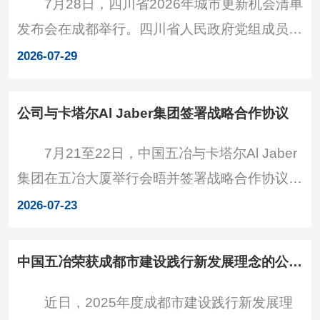
7月28日，四川省2026年城市更新机会清单
出，中国五冶是中国五矿、中国中冶骨干子企
发布会在成都举行。四川省人民政府党组成员、
业，具备行业领先的技术、管理、资信、全产业
副省长马正勇出席活动并宣布开幕。省市住建系
链服务优势和特色鲜明的一体化、集约化、精细
2026-07-29
统、各地市（州）政府有关负责同志，以及行业
化经营管理模式，在川承
企业代表参加活动。中国五冶党委书记、董事长
公司与卡塔尔Al Jaber集团签署战略合作协议
张刚出席作企业推介发言，并代表公司同成都市
7月21至22日，中国五冶与卡塔尔Al Jaber
成华区签署城市更新项目战略合作协议。企业推
集团在五冶大厦举行会晤并签署战略合作协议。
介现场 现场，省住房和城乡建设厅发布了全
中国五冶党委书记、董事长张刚，Al Jaber集团
省“十五五”时期首批城市更新机会清单，涵盖17
2026-07-23
主席穆罕默德·本·苏里坦出席并见证签约，中国
53个项目，
五冶党委副书记、总经理宋德春，副总经理、总
中国五冶荣获成都市建设践行新发展理念的公园城市示范区先进集体
工程师代小强，Al Jaber集团董事会成员艾哈迈
近日，2025年度成都市建设践行新发展理
德·本·穆罕默德出席相关洽谈及签约活动。签约