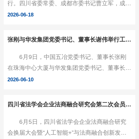
行。四川省委常委、成都市委书记曹立军，成都
个个会应急—排查整治风险隐患”主题，通过实
市委副书记、市长陈书平，与在蓉央企负责人座
景实战模拟演练，全面检验建筑施工应急处置能
2026-06-18
谈。省直有关部门负责同志，有关市领导，市级
力，扎实筑牢建筑工
有关部门、各区（市）县、市属国企负责同志等
张刚与华发集团党委书记、董事长谢伟举行工作会谈
参加会议。中国五冶党委书记、董事长张刚出席
6月9日，中国五冶党委书记、董事长张刚
并作重点发言。 曹立军代表市委、市政府向
在珠海中心大厦与华发集团党委书记、董事长谢
长期以来给予成都大力支持的各大央企表示感
伟举行工作会谈，双方就下一步合作进行深入交
谢。他指出，习近平总书记高度重视国资央企工
2026-06-10
流。座谈现场 张刚感谢华发集团对中国五冶
作，强调要创新央地合作
的信任与支持，并介绍了中国五冶发展情况。他
四川省法学会企业法商融合研究会第二次会员代表大会在中国五冶召开
指出，中国五冶是中国五矿、中国中冶骨干子企
6月5日，四川省法学会企业法商融合研究
业，经过长期探索和实践，具备行业领先的技
会换届大会暨“人工智能+”与法商融合创新发展
术、管理、资信和全产业链服务优势，依托特色