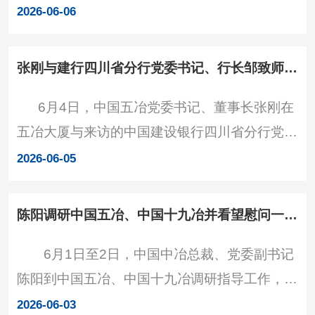
研讨会在中国五冶召开。四川省委政法委副书
鲜明的一体化、集约化、精细化经营管理模式，
2026-06-06
记、省法学会党组书记、常务副会长刘楠，省法
长期保持稳健发展态势，当
学会副会长、企业法商融合研究会会长程并强出
张刚与建行四川省分行党委书记、行长邹致师举行工作会谈
席会议并讲话，省法学会副会长、省政协社会法
6月4日，中国五冶党委书记、董事长张刚在
制委员会副主任郭彦出席会议并主持研讨会，省
五冶大厦与来访的中国建设银行四川省分行党委
高级人民法院党组成员、副院长曾学原，中国五
书记、行长邹致师举行工作会谈，双方就强化合
冶党委书记、董事长张刚出席会议并致辞。会议
2026-06-05
作进行深入交流。中国五冶党委委员、总会计师
现场 刘楠在讲话中指
李文，建行四川省分行党委委员、副行长代建勇
陈阳调研中国五冶、中国十九冶并看望慰问一线干部职工
出席。交流现场 张刚感谢建行四川省分行的
6月1日至2日，中国中冶总裁、党委副书记
信任与支持。他指出，中国五冶是中国五矿、中
陈阳到中国五冶、中国十九冶调研指导工作，组
国中冶骨干子企业，当前正聚焦
织召开调研座谈会，并看望慰问一线干部职工。
2026-06-03