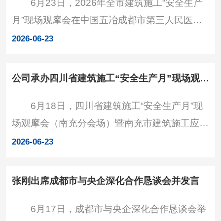
6月23日，2026年全市建筑施工“安全生产
员、副总经理田洁出席。交流现场 张刚、宋
月”现场观摩会在中国五冶成都市第三人民医院
德春欢迎李晔一行到访。张刚表示，
高新医院（一期）项目举行。公司党委副书记、
2026-06-23
总经理宋德春出席活动。活动现场 今年安全
生产月以“人人讲安全、个个会应急——排查整
公司承办四川省建筑施工“安全生产月”现场观摩会
治风险隐患”为主题，活动采用“会议交流+实景
6月18日，四川省建筑施工“安全生产月”现
应急演练+现场实地观摩”相结合的多元形式开
场观摩会（南充分会场）暨南充市建筑施工应急
展，旨在深入贯彻落实习近平总书记关于安全生
演练观摩会在中国五冶南充高新区重大产业配套
产和防灾减灾救灾重要指示批示精神，持续推进
2026-06-23
基础设施建设项目施工现场举行，中国五冶副总
建筑施工安全质
经理王玉贵出席活动。 本次观摩活动由四川
张刚出席成都市与央企深化合作恳谈会并发言
省住房和城乡建设厅指导，南充市住房和城乡建
6月17日，成都市与央企深化合作恳谈会举
设局主办，中国五冶承办，紧扣“人人讲安全、