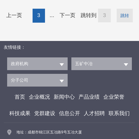
月”活动正式启动。中国五冶党委书记、董事长
上一页
3
...
下一页
跳转到
跳转
张刚，副总经理王玉贵等领导参加活动。活动启
动仪式现场 本次活动以“人人讲安全、个个
会应急——排查整治风险隐患”为主题，结合中
友情链接：
国中冶“一核心两主体五特色”业务体系，按照“1
+5M
政府机构
五矿中冶
分子公司
首页
企业概况
新闻中心
产品业绩
企业荣誉
科技成果
党群建设
信息公开
人才招聘
联系我们
地址：成都市锦江区五冶路9号五冶大厦