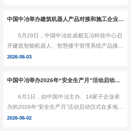
在中国五冶，陈阳先后实地参观五冶科技中
心、远程管控中心，与干部职工开展座谈交流，
中国中冶举办建筑机器人产品对接和施工企业科技赋能产业发展交流会
对中国五冶在生产经营、改革创新等领域取得的
5月29日，中国中冶在成都五冶科技中心召
发展成效表示肯定，并提出明确要求。一要坚定
开建筑智能机器人、智慧楼宇管理系统产品推广
目标不动摇，全力冲刺“双过半”。头部企业挑大
对接和施工企业科技赋能产业发展内部交流会。
梁，要主动当排头、做表率，攻坚克难，奋力拼
2026-06-03
中国中冶党委常委、副总裁肖鹏主持会议，总部
搏，确保“十五五”
相关部门及19家施工和金融投资企业共计80人
中国中冶举办2026年“安全生产月”活动启动仪式
参加会议。 会议强调，一是面对传统建筑
6月1日，由中国中冶主办、14家子企业承
业严峻的市场竞争环境，依托智能建造等科技创
办的2026年“安全生产月”活动启动仪式在多地同
新成果提升自身竞争力成为“十五五”各施工企业
步举行。中国中冶总裁、党委副书记陈阳在主会
突出重围的必由之路，尤其在海外市场重要性更
2026-06-02
场中国五冶出席活动，并宣布2026年“安全生产
加凸显