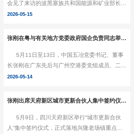
会见了来访的波黑塞族共和国能源和矿业部长彼
他指出，公司近年积极推动可持续稳健发展，所
得·乔基奇一行，双方就推进相关合作进行深入
属贵州公司长期以来得到新区扶持和帮助。当前
2026-05-15
交流。
中国五冶正着力推动企业
张刚在粤与有关地方党委政府国企负责同志举行工作会谈并调研华南公司
5月11日至13日，中国五冶党委书记、董事
长张刚在广东先后与广州空港委党组成员、二级
巡视员、副主任冯志坚，肇庆市高要区委书记陈
2026-05-14
德培，佛山市委常委、常务副市长刘杰，广州城
投集团党委书记、董事长郑洪伟等举行工作会
张刚出席天府新区城市更新合伙人集中签约仪式并见证签约
谈。 张刚感谢有关地方党委、政府、国企一
5月9日，四川天府新区举行“城市更新合伙
直以来给予的信任支持，并简要介绍公司发展情
人”集中签约仪式，正式落地兴隆老场镇重点更
况。他指出，中国五冶是中国五