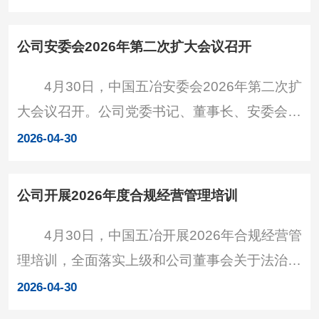
委书记、行长李国炉出席并见证签约。签约现
重要指示，深刻汲取有关
场 中国五冶党委委员、总会计师李文，邮储
公司安委会2026年第二次扩大会议召开
银行四川省分行党委委员、副行长任威分别代表
4月30日，中国五冶安委会2026年第二次扩
双方签订框架协议，中国五冶直属机关第四党支
大会议召开。公司党委书记、董事长、安委会主
部书记郭艳与邮储银行四川省分行“五冶金融赋
任张刚主持会议并讲话，公司安委会成员出席会
能”党支部书记李波签署党支部党建联建合作协
2026-04-30
议。会议现场 会议分析了当前安全生产形
议。 根据框架协议，双
势，部署了下阶段安全生产重点工作，并传达了
公司开展2026年度合规经营管理培训
上级相关要求。 会议指出，今年以来公司安
4月30日，中国五冶开展2026年合规经营管
全管理取得一定成效，有力保障了“十五五”开局
理培训，全面落实上级和公司董事会关于法治建
稳定，但总体形势依旧严峻，当前正值生产经营
设与合规管理部署，提升企业合规能力。公司领
活跃期、入汛备汛关键期、火灾隐患高发期，要
2026-04-30
导班子成员出席。会议现场 党委书记、董事
保持高度警觉，不