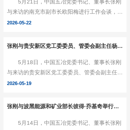
5月21日，中国五冶党委书记、董事长张刚
发展情况。他指出，中国五冶是中国五矿、中国
与来访的南充市副市长欧阳梅进行工作会谈，双
中冶骨干子企业，具备行业领先的技术、管理、
方围绕加强政企合作开展深入交流。交流现场
资信和全产业链服务优势，凭借特色鲜明的一体
2026-05-22
张刚感谢南充市一直以来的支持与信任，指出
化、集约化、精细化经
中国五冶长期服务南充、建设南充，与南充建立
张刚与贵安新区党工委委员、管委会副主任杨志荣举行工作会谈
了深厚的情谊，当前正全力提升策划、规划、设
5月18日，中国五冶党委书记、董事长张刚
计、投融资、建设、运营全产业链服务水平，加
与来访的贵安新区党工委委员、管委会副主任，
快产业投资运营能力建设。南充是省域经济副中
贵安综合保税区党工委书记杨志荣举行工作会
心，产业基础好，发展潜力大，希望双方在城市
2026-05-19
谈，双方就加强合作作了深入交流。中国五冶党
更新、文体设施升级改
委委员、副总经理张平出席。交流现场 张刚
张刚与波黑能源和矿业部长彼得·乔基奇举行工作会谈
对杨志荣一行到来表示欢迎，对贵安新区的支持
5月14日，中国五冶党委书记、董事长张刚
与信任表示感谢，并简要介绍了公司发展情况。