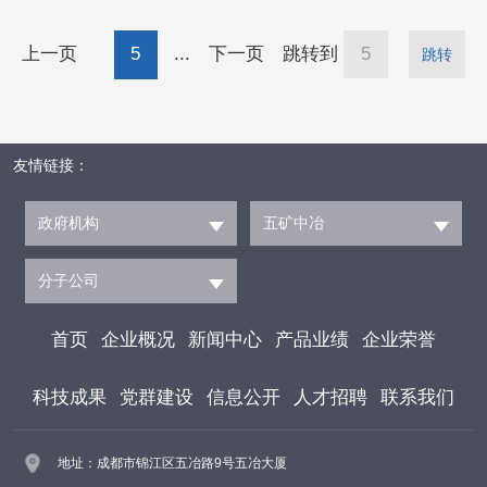
长张刚作开班讲话，要认清合规新形势，以清醒
上一页
5
...
下一页
跳转到
跳转
认知筑牢思想根基。当前合规监管已进入全方位
覆盖、全链条穿透、全领域从严的新常态，合规
不再是“做不做”的选择题，而是“怎么做好”的必
友情链接：
答题，必须深刻认识、高度警醒，把合规作为生
产经营的硬要
政府机构
五矿中冶
分子公司
首页
企业概况
新闻中心
产品业绩
企业荣誉
科技成果
党群建设
信息公开
人才招聘
联系我们
地址：成都市锦江区五冶路9号五冶大厦