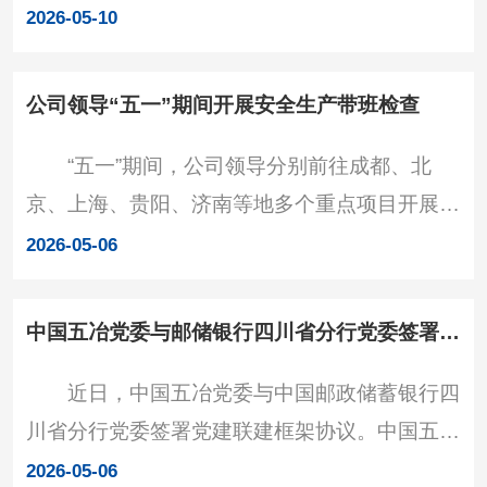
新片区城市合伙人项目。中国五冶党委书记、董
2026-05-10
事长张刚，四川天府新区党工委副书记、政法委
书记刘荣华出席并见证签约。 签约仪式现场
公司领导“五一”期间开展安全生产带班检查
签约现场，天府新区党工委委员、管委会副主任
“五一”期间，公司领导分别前往成都、北
胡滨代表新区与中国五冶签订合伙人协议，标志
京、上海、贵阳、济南等地多个重点项目开展安
着公司成为兴隆老
全带班检查，并慰问一线干部职工，向节日坚守
2026-05-06
岗位的全体建设者致以节日问候和诚挚祝福。
公司领导深入项目建设现场，详细了解工期进
中国五冶党委与邮储银行四川省分行党委签署党建联建框架协议
度、策划编制及执行、履约管理、安全生产、环
近日，中国五冶党委与中国邮政储蓄银行四
保管控等情况，对各单位及项目进一步抓实抓牢
川省分行党委签署党建联建框架协议。中国五冶
安全生产提出要求：一是深入贯彻习近平总书记
党委书记、董事长张刚，邮储银行四川省分行党
近期关于防灾减灾的重要讲话和关于安全生产的
2026-05-06