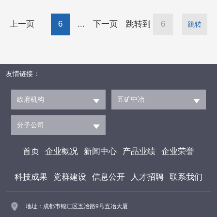
五”时期重点工作意见建议，并开展安全带班检
上一页
6
...
下一页
跳转到
跳转
查。党委委员、副总经理王玉贵参加调研。在实
地查看项目建设后，张刚主持召开现场座谈会，
强调要深刻汲取近期行业内事故教训，聚焦动火
友情链接：
作业、高处作业、有限空间作业、起重机械、物
体打击及强对流天气等突出
政府机构
五矿中冶
分子公司
首页
企业概况
新闻中心
产品业绩
企业荣誉
科技成果
党群建设
信息公开
人才招聘
联系我们
地址：成都市锦江区五冶路9号五冶大厦