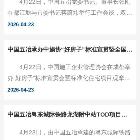
4月22日，中国五冶党委书记、董事长张刚
是中国五矿、中国中冶骨干子企业，长期以来保
在都江堰与市委书记蒋蔚炜举行工作会谈，双方
持良性发展态势，当前公司正着力构筑产业投资
就加强政企合作进行深入交流。交流现场 张
运营新优势，持续提升策划规划和产业导入能
2026-04-23
刚感谢都江堰市委市政府的关心支持，并简要介
力，聚焦城市更新、低空经
绍了公司基本情况，指出中国五冶是中国五矿、
中国五冶承办中施协“好房子”标准宣贯暨全国住宅项目观摩会
中国中冶骨干子企业，长期扎根成都，深度服务
4月22日，中国施工企业管理协会在成都举
地方发展，可提供项目投、建、运全流程一体化
办“好房子”标准宣贯会暨标准化住宅项目观摩活
服务，目前正优化调整产业布局，大力发展产业
动，中国五冶承建的金丰路6号地块项目入选重
投资运营业务，向“城市合伙人”转型升级。都江
2026-04-23
点观摩项目，迎来工程建设领域300余名嘉宾现
堰生态环境优越，文
场观摩交流，公司党委委员、副总经理、总工程
中国五冶粤东城际铁路龙湖附中站TOD项目开工
师代小强出席活动。 本次观摩聚焦“安全耐
4月23日，由中国五冶承建的粤东城际铁路
久、舒适健康、绿色低碳、智慧便捷”四大核