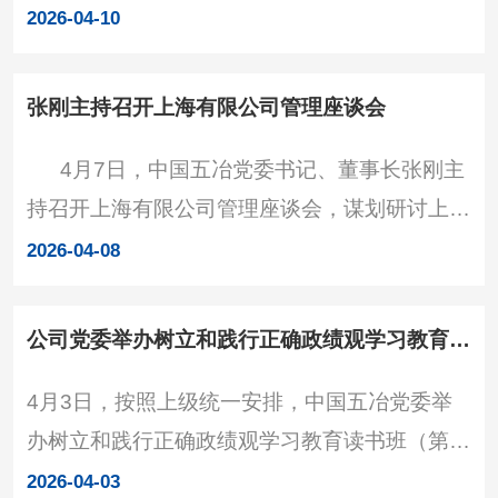
双方就深化政企合作进行深入交流。区政府副区
2026-04-10
长龚侃侃，中国五冶党委副书记、工会主席宋德
春出席会谈。 张刚介绍了企业基本情况，指
张刚主持召开上海有限公司管理座谈会
出，中国五冶是中国五矿、中国中冶骨干子企
4月7日，中国五冶党委书记、董事长张刚主
业，拥有“五特六甲”资质，具备行业领先的技
持召开上海有限公司管理座谈会，谋划研讨上海
术、管理、资信和全产业链服务优势，长期以来
有限公司“十五五”高质量发展，党委副书记、工
坚持一体化、集约化、精细化管理，在国内外打
2026-04-08
会主席宋德春，副总经理张家元出席。会议现
造了一大批精品工程。当前
场 在听取参会人员发言后，张刚指出，上海
公司党委举办树立和践行正确政绩观学习教育读书班（第一期）
有限公司要坚定信心、系统研判，直面压力挑
4月3日，按照上级统一安排，中国五冶党委举
战，跳出传统路径依赖，重塑市场产业链价值
办树立和践行正确政绩观学习教育读书班（第一
链，科学谋划“十五五”发展规划，
期），原原本本、逐字逐句学习《习近平关于树
2026-04-03