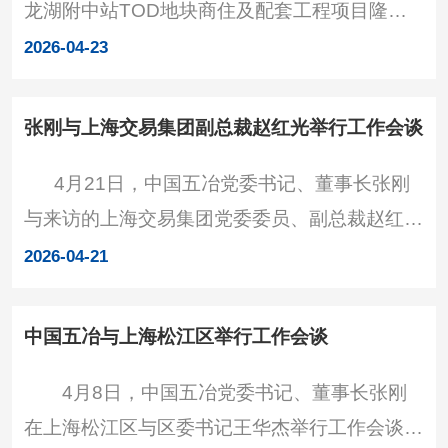
龙湖附中站TOD地块商住及配套工程项目隆重
心，全方位展示项目住宅建造全流程创新实践。
举行开工仪式，公司副总经理王玉贵出席活动。
项目主体结构推广铝模工艺，优化外墙构造，有
2026-04-23
该项目位于广东省汕头市华侨试验区珠港新
效提升建筑防水抗渗
城核心区位，紧邻粤东城际铁路龙湖附中站，总
张刚与上海交易集团副总裁赵红光举行工作会谈
用地面积4万平方米，总建筑面积19.7万平方
4月21日，中国五冶党委书记、董事长张刚
米，涵盖住宅、商业、综合楼、公共服务配套等
与来访的上海交易集团党委委员、副总裁赵红光
多元业态，同步配建海城路、人才住房、人行天
举行工作会谈，双方就加强多领域业务合作进行
桥、海堤提升及绿地公园等市政工程。 项目
2026-04-21
深入交流。中国五冶党委委员、总会计师李文，
建成后将进一步完善
党委委员、副总经理、总工程师代小强出席。交
中国五冶与上海松江区举行工作会谈
流现场 张刚对赵红光一行表示欢迎，他简要
4月8日，中国五冶党委书记、董事长张刚
介绍了公司基本情况和在沪业务布局，指出中国
在上海松江区与区委书记王华杰举行工作会谈，
五冶是中国五矿、中国中冶骨干