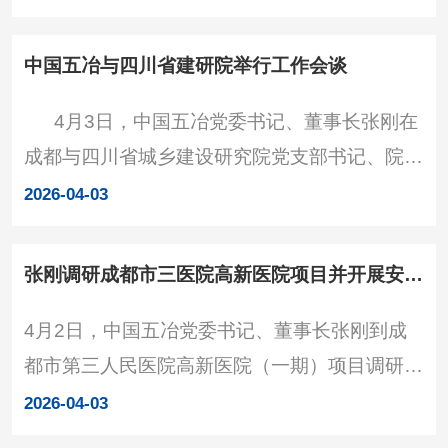
立和践行正确政绩观论述摘编》，认真学习习近
平总书记关于制定实施“十五五”规划的重要论述
中国五冶与四川省建研院举行工作会谈
和重要指示精神，以树立和践行正确政绩观推
4月3日，中国五冶党委书记、董事长张刚在
动“十五五”规划落地生根。公司党委书记、董事
成都与四川省城乡建设研究院党支部书记、院长
长张刚主持并作开班讲话，领导班子成员出席并
贾刘强举行工作会谈，双方就进一步加强政企合
领学。 学习现场&n
2026-04-03
作进行深入交流。中国五冶副总经理、总工程师
代小强，四川省城乡建设研究院副院长刘飞成、
张刚调研成都市三医院高新医院项目并开展安全带班检查
总工程师骆杰出席会谈。会谈现场 张刚感谢
4月2日，中国五冶党委书记、董事长张刚到成
省住建厅和省建研院的支持与信任，指出中国五
都市第三人民医院高新医院（一期）项目调研，
冶具备强大的技术、管理、资信和全产业链服务
详细了解项目生产经营、安全生产、基础管理、
优势，目前，正锚定“工业
2026-04-03
团队建设等情况，征求一线干部员工对“十五