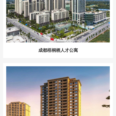
成都梧桐栖人才公寓