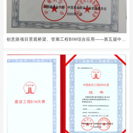
创意路项目景观桥梁、管廊工程BIM综合应用——第五届中国建设工程BIM大赛三等奖（综合组）