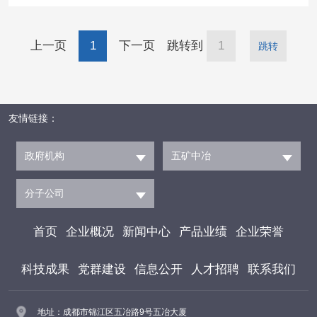
上一页
1
下一页
跳转到
跳转
友情链接：
政府机构
五矿中冶
分子公司
首页
企业概况
新闻中心
产品业绩
企业荣誉
科技成果
党群建设
信息公开
人才招聘
联系我们
地址：成都市锦江区五冶路9号五冶大厦