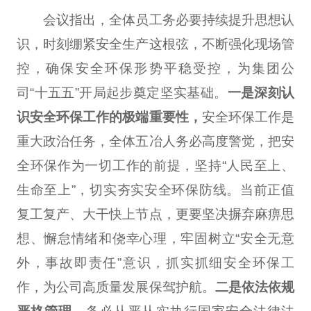
会议指出，全体员工务必要持续提升思想认
识，时刻绷紧安全生产这根弦，不断强化现场管
控，确保安全环保形势平稳受控，为集团公
司“十五五”开局起步奠定坚实基础。
一是深刻认
识安全环保工作的极端重要性，
安全环保工作是
重大政治任务，全体五冶人务必高度警觉，把安
全环保作为一切工作的前提，坚持“人民至上、
生命至上”，切实夯实安全环保防线。当前正值
复工复产、大干快上节点，更要坚决摒弃麻痹思
想、懈怠情绪和侥幸心理，牢固树立“安全无意
外，事故即责任”意识，抓实抓细安全环保工
作，为公司高质量发展保驾护航。
二是依法依规