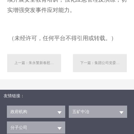
实增强突发事件应对能力。
（未经许可，任何平台不得引用或转载。）
上一篇：朱永繁新春慰问一线员工并带班检查
下一篇：集团公司党委召开2025年度党员领导干部民主生活会
友情链接：
政府机构
五矿中冶
分子公司