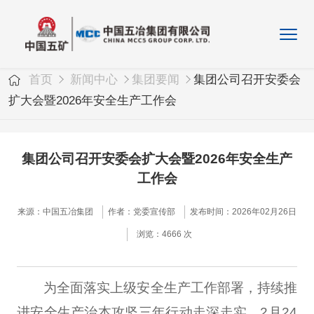
首页
新闻中心
集团要闻
集团公司召开安委会
扩大会暨2026年安全生产工作会
集团公司召开安委会扩大会暨2026年安全生产
工作会
来源：中国五冶集团
作者：党委宣传部
发布时间：2026年02月26日
浏览：4666 次
为全面落实上级安全生产工作部署，持续推
进安全生产治本攻坚三年行动走深走实，2月24