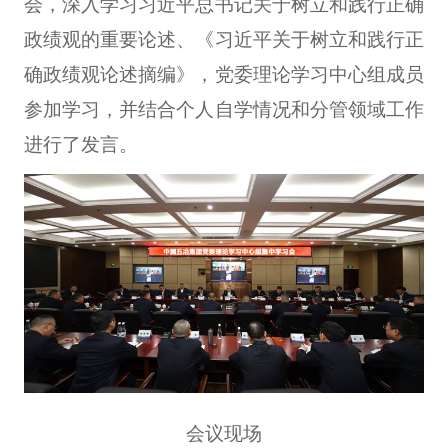
会，深入学习习近平总书记关于树立和践行正确
政绩观的重要论述、《习近平关于树立和践行正
确政绩观论述摘编》，党委理论学习中心组成员
参加学习，并结合个人自学情况和分管领域工作
进行了发言。
会议现场