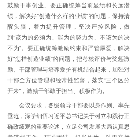
鼓励干事创业。要正确统筹当前显绩和长远潜
绩，解决好“创造什么样的业绩”的问题，保持清
醒头脑，着力提升管理，坚决严控风险，做
到“该为的必须为、能为的努力为、不该为的决
不为”。要正确统筹激励约束和严管厚爱，解决
好“怎样创造业绩”的问题，把考核评价与奖惩激
励、干部管理与培养爱护有机结合起来，加强对
干部全方位管理和经常性监督，落实“三个区分
开来”，激励干部敢于担当、积极作为。
会议要求，各级领导干部要以身作则、率先
垂范，深学细悟习近平总书记关于树立和践行正
确政绩观的重要论述，立足公司发展大局认真思