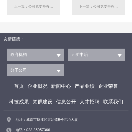
上一篇：公司党委举办树立和践行正确政绩观学习教育读书班（第一期）
下一篇：公司党委举办树立和践行正确政绩观学习教育读书班（第二、三期）
友情链接：
政府机构
五矿中冶
分子公司
首页
企业概况
新闻中心
产品业绩
企业荣誉
科技成果
党群建设
信息公开
人才招聘
联系我们
地址：成都市锦江区五冶路9号五冶大厦
电话：028-85957366