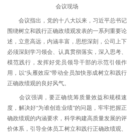
会议现场
会议指出，党的十八大以来，习近平总书记
围绕树立和践行正确政绩观发表的一系列重要论
述，立意高远，内涵丰富，思想深刻，公司上下
必须深刻学习领会、认真贯彻落实，深入思考、
模范践行，发挥好党员领导干部的示范引领作
用，以“头雁效应”带动全员加快形成树立和践行
正确政绩观的良好风气。
会议强调，要正确统筹质量效益和规模速
度，解决好“为谁创造业绩”的问题，牢牢把握正
确政绩观的内涵要求，科学构建高质量发展的评
价体系，引导全体员工树立和践行正确政绩观、