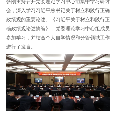
张刚主持召开党委理论学习中心组集中学习研讨
会，深入学习习近平总书记关于树立和践行正确
政绩观的重要论述、《习近平关于树立和践行正
确政绩观论述摘编》，党委理论学习中心组成员
参加学习，并结合个人自学情况和分管领域工作
进行了发言。