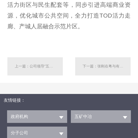
活力街区与民生配套等，同步引进高端商业资
源，优化城市公共空间，全力打造TOD活力走
廊、产城人居融合示范片区。
上一篇：公司领导“五一”期间开展安全生产带班检查
下一篇：张刚在粤与有关地方党委政府国企负责同志举行工作会谈并调研华南公司
友情链接：
政府机构
五矿中冶
分子公司