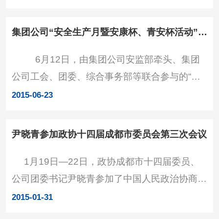
活动”。 本次活动紧扣“打造四梁八柱升级版，再
造美好中冶新优势”的精...
集团公司“安全生产月暨安康杯、青安杯活动”正式启动
6月12日，由集团公司安监部牵头、集团
公司工会、团委、综合事务部等联合参与的“中
国五冶集团2015年安全生产月暨安康杯、青安
2015-06-23
杯活动”在新华之星项目现场正式启动。 在
启动仪式上，集团公司安监...
尹晓青参加政协十四届成都市委员会第三次会议
1月19日—22日，政协成都市十四届委员、
公司团委书记尹晓青参加了中国人民政治协商会
议第十四届委员会第三次会议。认真听取并积极
2015-01-31
参与成都市政府工作报告、成都市法院及检察院