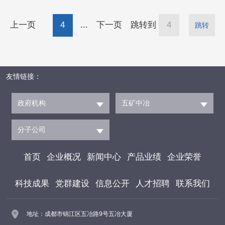
工作报告、政协常委会工...
上一页
4
...
下一页
跳转到
跳转
友情链接：
政府机构
五矿中冶
分子公司
首页
企业概况
新闻中心
产品业绩
企业荣誉
科技成果
党群建设
信息公开
人才招聘
联系我们
地址：成都市锦江区五冶路9号五冶大厦