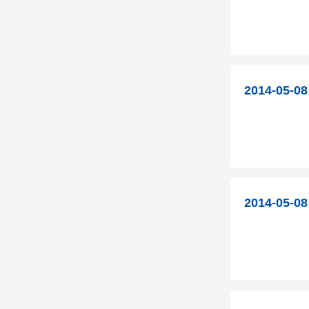
2014-05-08
2014-05-08