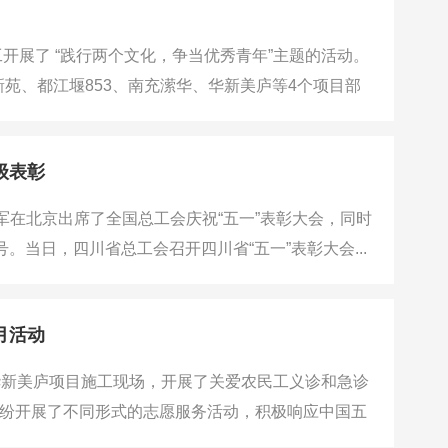
展了 “践行两个文化，争当优秀青年”主题的活动。
苑、都江堰853、南充潆华、华新美庐等4个项目部
级表彰
军在北京出席了全国总工会庆祝“五一”表彰大会，同时
。当日，四川省总工会召开四川省“五一”表彰大会...
月活动
新美庐项目施工现场，开展了关爱农民工义诊和急诊
纷开展了不同形式的志愿服务活动，积极响应中国五