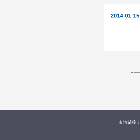
2014-01-15
上一
友情链接