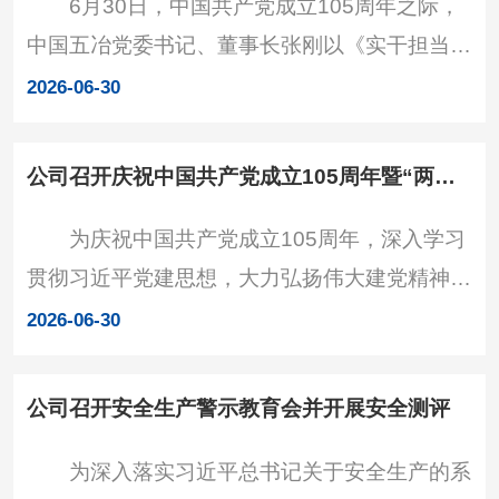
6月30日，中国共产党成立105周年之际，
迎刘小波、罗春雨一行到访。张刚简要介绍中国
中国五冶党委书记、董事长张刚以《实干担当
五冶当前发展情况，他表示，中
创新求变 以企业高质量发展答好政绩“三问”》为
2026-06-30
题，讲授树立和践行正确政绩观学习教育专题党
课。公司党委班子成员出席，党委副书记、总经
公司召开庆祝中国共产党成立105周年暨“两优一先”表彰大会
理宋德春主持。学习现场 张刚指出，“十五
为庆祝中国共产党成立105周年，深入学习
五”时期，机遇与挑战并存，必须主动对标习近
贯彻习近平党建思想，大力弘扬伟大建党精神，
平总书记关于树立和践行正确政绩观的重要论
表彰在推动公司改革发展和党的建设过程中涌现
述，以正确政绩观引领企业高质量发展。一是锚
2026-06-30
出的先进典型，6月30日，公司召开庆祝中国共
定初心使命，答好
产党成立105周年暨“两优一先”表彰大会。公司
公司召开安全生产警示教育会并开展安全测评
党委书记、董事长张刚出席会议，党委副书记、
为深入落实习近平总书记关于安全生产的系
总经理宋德春主持会议，党委委员、副总经理王