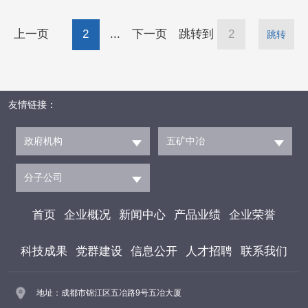
信任，他表示，德阳与中国五冶同因工业而生，
上一页
2
...
下一页
跳转到
跳转
双方合作一路走来，渊源深厚、情谊深重，希望
双方围绕城市更新、民生基础设施建设等领域，
加大央地互动，推进资源整合。
友情链接：
政府机构
五矿中冶
分子公司
首页
企业概况
新闻中心
产品业绩
企业荣誉
科技成果
党群建设
信息公开
人才招聘
联系我们
地址：成都市锦江区五冶路9号五冶大厦