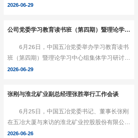
理黄能超举行工作会谈，双方就进一步加强合作
2026-06-29
进行工作交流。中国五冶党委委员、纪委书记李
鹏出席。交流现场 双方表示，中国五冶和中
公司党委学习教育读书班（第四期）暨理论学习中心组集体学习扩大会召开
冶南方同是中国五矿、中国中冶骨干子企业，一
6月26日，中国五冶党委举办学习教育读书
直以来积极推进全产业链一体化发展，树立了内
班（第四期）暨理论学习中心组集体学习研讨，
部协同的标杆示范。当前，双方
深入学习习近平总书记在浙江工作期间树立和践
2026-06-29
行正确政绩观的理论和实践、中国五矿树立和践
行正确政绩观内部正反面典型案例、中国中冶总
张刚与淮北矿业副总经理张胜举行工作会谈
部关于锲而不舍贯彻中央八项规定精神推进作风
6月25日，中国五冶党委书记、董事长张刚
建设常态化长效化的落实举措等内容。公司党委
在五冶大厦与来访的淮北矿业控股股份有限公司
书记、董事长张刚主持并作总结讲话，领导班子
副总经理张胜举行工作会谈，双方就加强合作进
成员出席并作交流发言。会议现场 张刚强
2026-06-26