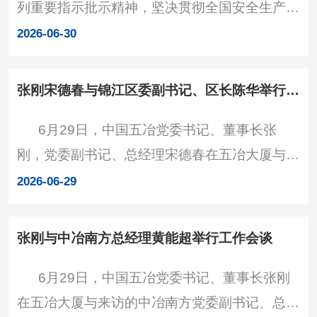
列重要指示批示精神，坚决贯彻全国安全生产视
玉贵宣读表彰决定。会议现场 大会通报了荣
频会议和中国五矿、中国中冶安全生产视频会议
获中国五矿、中国中冶表彰的共7名同志和3个
2026-06-30
工作安排，结合公司2026年“安全生产月”活动部
基层党组织，表
署，近日，公司召开安全生产警示教育会并开展
张刚宋德春与锦江区委副书记、区长陈华举行工作会谈
安全测评，公司领导、安监部、各单位总经理、
6月29日，中国五冶党委书记、董事长张
履约安全分管领导、安全总监及安监部负责人参
刚，党委副书记、总经理宋德春在五冶大厦与来
加会议。 会上围绕高处坠落、交通伤害、沟
访的锦江区委副书记、区长陈华举行工作会谈，
槽坍塌、有限空间中毒窒息等典型事故案例开展
2026-06-29
双方就深化政企合作进行深入交流。中国五冶党
警示教育，从风险
委委员、总会计师李文，成都市住建局副局长熊
张刚与中冶南方总经理黄能超举行工作会谈
健，锦江区副区长李骐莉出席。交流现场 张
6月29日，中国五冶党委书记、董事长张刚
刚、宋德春感谢锦江区、市住建局长期以来对中
在五冶大厦与来访的中冶南方党委副书记、总经
国五冶的关心与支持。张刚表示，