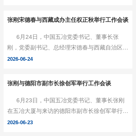
行深入交流。交流现场 张刚感谢淮北矿业的
调，要深入学习领会习近
支持与信任，并介绍了中国五冶发展情况。他表
张刚宋德春与西藏成办主任权正秋举行工作会谈
示，中国五冶是中国五矿、中国中冶骨干子企
6月24日，中国五冶党委书记、董事长张
业，具备行业领先的技术、管理、资信、全产业
刚，党委副书记、总经理宋德春与西藏自治区人
链服务优势和特色鲜明的一体化、集约化、精细
民政府驻成都办事处党组副书记、主任权正秋举
化经营管理模式，长期承担焦化、烧结等钢铁行
2026-06-24
行工作会谈，双方就加强政企合作进行深入交
业铁前各工序工程建设和
流。西藏成办党组成员、副主任、一级巡视员杨
张刚与德阳市副市长徐创军举行工作会谈
杰出席。交流现场 张刚、宋德春感谢西藏成
6月23日，中国五冶党委书记、董事长张刚
办对中国五冶的关心与支持。张刚表示，中国五
在五冶大厦与来访的德阳市副市长徐创军举行工
冶是中国五矿、中国中
作会谈，就进一步加强央地合作进行深入交流。
2026-06-23
交流现场 张刚感谢德阳市长期以来的支持与