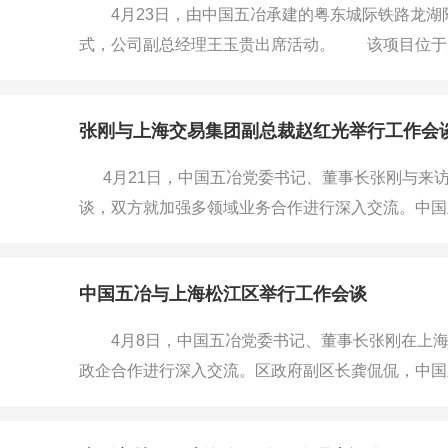
4月23日，由中国五冶承建的粤东城际铁路龙湖附
式，公司副总经理王玉贵出席活动。 该项目位于
东城际铁路龙湖附中站，总用地面积4万平方米，总建
公共服务配套等多元业态，同步配建海城路、人才住
张刚与上海交易集团副总裁赵红光举行工作会
程。 项目建成后将进一步完善
4月21日，中国五冶党委书记、董事长张刚与来
谈，双方就加强多领域业务合作进行深入交流。中国
理、总工程师代小强出席。交流现场 张刚对赵红
业务布局，指出中国五冶是中国五矿、中国中冶骨干
中国五冶与上海松江区举行工作会谈
4月8日，中国五冶党委书记、董事长张刚在上海
政企合作进行深入交流。区政府副区长龚侃侃，中
刚介绍了企业基本情况，指出，中国五冶是中国五矿
行业领先的技术、管理、资信和全产业链服务优势，