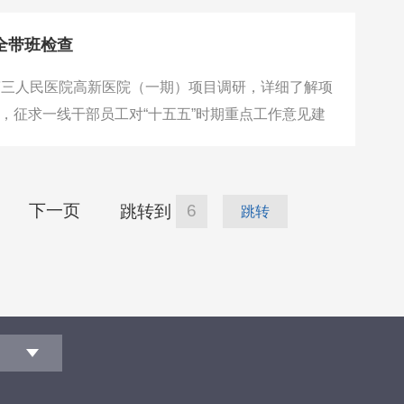
和全产业链服务优势，目前，正锚定“工业
全带班检查
第三人民医院高新医院（一期）项目调研，详细了解项
，征求一线干部员工对“十五五”时期重点工作意见建
贵参加调研。在实地查看项目建设后，张刚主持召开
聚焦动火作业、高处作业、有限空间作业、起重机
下一页
跳转到
跳转
司