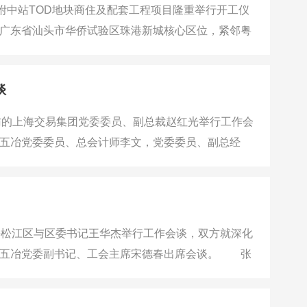
中站TOD地块商住及配套工程项目隆重举行开工仪
广东省汕头市华侨试验区珠港新城核心区位，紧邻粤
筑面积19.7万平方米，涵盖住宅、商业、综合楼、
房、人行天桥、海堤提升及绿地公园等市政工
谈
访的上海交易集团党委委员、副总裁赵红光举行工作会
五冶党委委员、总会计师李文，党委委员、副总经
光一行表示欢迎，他简要介绍了公司基本情况和在沪
松江区与区委书记王华杰举行工作会谈，双方就深化
国五冶党委副书记、工会主席宋德春出席会谈。 张
、中国中冶骨干子企业，拥有“五特六甲”资质，具备
长期以来坚持一体化、集约化、精细化管理，在国内