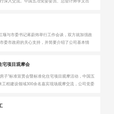
行深入交流。中国五冶党委委员、总会计师李文出
司基本情况，指出中国五冶是中国五矿、中国中冶骨
着力构筑产业投资运营新优势，持续提升策划规划和
江堰与市委书记蒋蔚炜举行工作会谈，双方就加强政
市委市政府的关心支持，并简要介绍了公司基本情
，长期扎根成都，深度服务地方发展，可提供项目
布局，大力发展产业投资运营业务，向“城市合伙
住宅项目观摩会
房子”标准宣贯会暨标准化住宅项目观摩活动，中国五
来工程建设领域300余名嘉宾现场观摩交流，公司党委
次观摩聚焦“安全耐久、舒适健康、绿色低碳、智慧便
实践。项目主体结构推广铝模工艺，优化外墙构造，有
工