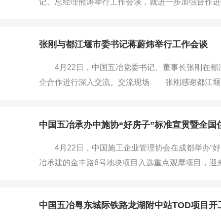
记、总经理熊涛举行工作会谈，就进一步加强合作进
席。 张刚对熊涛一行表示欢迎，并简要介绍了公
干子企业，长期以来保持良性发展态势，当前公司正
张刚与都江堰市委书记蒋蔚炜举行工作会谈
产业导入能力，聚焦城市更新、低空经
4月22日，中国五冶党委书记、董事长张刚在都
企合作进行深入交流。交流现场 张刚感谢都江堰
况，指出中国五冶是中国五矿、中国中冶骨干子企业
投、建、运全流程一体化服务，目前正优化调整产业
中国五冶承办中施协“好房子”标准宣贯暨全国
人”转型升级。都江堰生态环境优越，文
4月22日，中国施工企业管理协会在成都举办“好
冶承建的金丰路6号地块项目入选重点观摩项目，迎
委员、副总经理、总工程师代小强出席活动。 本
捷”四大核心，全方位展示项目住宅建造全流程创新
中国五冶粤东城际铁路龙湖附中站TOD项目开
效提升建筑防水抗渗