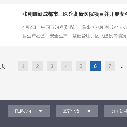
与信任，指出中国五冶具备强大的技术、管理、资信
张刚调研成都市三医院高新医院项目并开展安
4月2日，中国五冶党委书记、董事长张刚到成都市
目生产经营、安全生产、基础管理、团队建设等情况
议，并开展安全带班检查。党委委员、副总经理王玉
现场座谈会，强调要深刻汲取近期行业内事故教训，
械、物体打击及强对流天气等突出
页
1
2
3
4
5
6
7
...
：
政府机构
五矿中冶
分子公