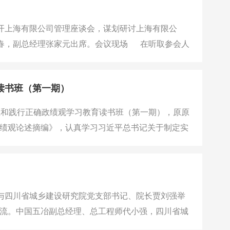
开上海有限公司管理座谈会，谋划研讨上海有限公
德春，副总经理张家元出席。会议现场 在听取参会人
统研判，直面压力挑战，跳出传统路径依赖，重塑市
读书班（第一期）
立和践行正确政绩观学习教育读书班（第一期），原原
绩观论述摘编》，认真学习习近平总书记关于制定实
和践行正确政绩观推动“十五五”规划落地生根。公司党
员出席并领学。 学习现场&n
与四川省城乡建设研究院党支部书记、院长贾刘强举
流。中国五冶副总经理、总工程师代小强，四川省城
谈。会谈现场 张刚感谢省住建厅和省建研院的支持