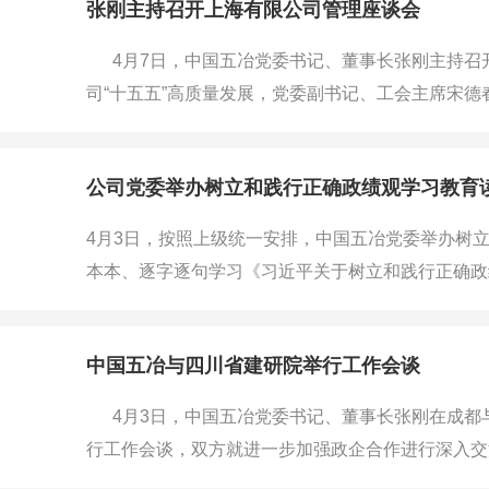
张刚主持召开上海有限公司管理座谈会
外打造了一大批精品工程。当前
4月7日，中国五冶党委书记、董事长张刚主持召
司“十五五”高质量发展，党委副书记、工会主席宋
员发言后，张刚指出，上海有限公司要坚定信心、系
场产业链价值链，科学谋划“十五五”发展规划，
公司党委举办树立和践行正确政绩观学习教育
4月3日，按照上级统一安排，中国五冶党委举办树
本本、逐字逐句学习《习近平关于树立和践行正确政
施“十五五”规划的重要论述和重要指示精神，以树立
委书记、董事长张刚主持并作开班讲话，领导班子成
中国五冶与四川省建研院举行工作会谈
4月3日，中国五冶党委书记、董事长张刚在成都
行工作会谈，双方就进一步加强政企合作进行深入交
乡建设研究院副院长刘飞成、总工程师骆杰出席会